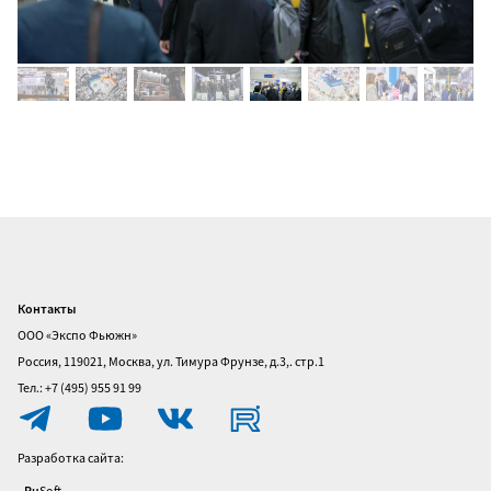
Контакты
Главная
ООО «Экспо Фьюжн»
О
Россия, 119021, Москва, ул. Тимура Фрунзе, д.3,. стр.1
выставке
Тел.: +7 (495) 955 91 99
Посетителям
Разработка сайта:
Участникам
Ru
Soft