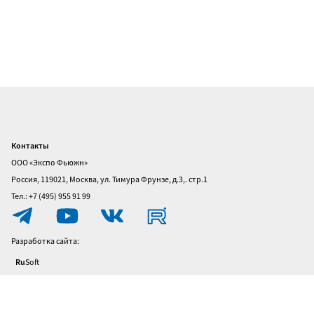
Контакты
Главная
ООО «Экспо Фьюжн»
О
Россия, 119021, Москва, ул. Тимура Фрунзе, д.3,. стр.1
выставке
Тел.: +7 (495) 955 91 99
Посетителям
Разработка сайта:
Участникам
Ru
Soft
Политика
конфиденциальности