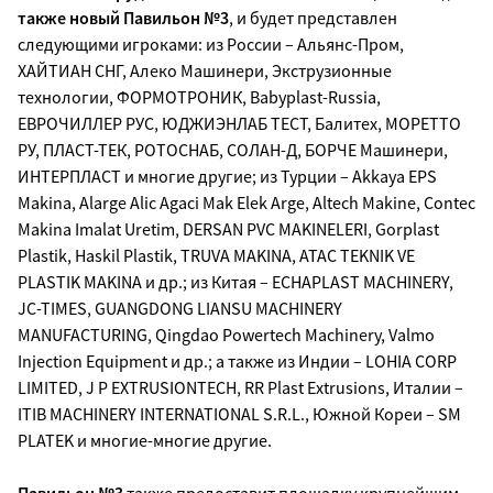
также новый Павильон №3
, и будет представлен
следующими игроками: из России – Альянс-Пром,
ХАЙТИАН СНГ, Алеко Машинери, Экструзионные
технологии, ФОРМОТРОНИК, Babyplast-Russia,
ЕВРОЧИЛЛЕР РУС, ЮДЖИЭНЛАБ ТЕСТ, Балитех, МОРЕТТО
РУ, ПЛАСТ-ТЕК, РОТОСНАБ, СОЛАН-Д, БОРЧЕ Машинери,
ИНТЕРПЛАСТ и многие другие; из Турции – Akkaya EPS
Makina, Alarge Alic Agaci Mak Elek Arge, Altech Makine, Contec
Makina Imalat Uretim, DERSAN PVC MAKINELERI, Gorplast
Plastik, Haskil Plastik, TRUVA MAKINA, ATAC TEKNIK VE
PLASTIK MAKINA и др.; из Китая – ECHAPLAST MACHINERY,
JC-TIMES, GUANGDONG LIANSU MACHINERY
MANUFACTURING, Qingdao Powertech Machinery, Valmo
Injection Equipment и др.; а также из Индии – LOHIA CORP
LIMITED, J P EXTRUSIONTECH, RR Plast Extrusions, Италии –
ITIB MACHINERY INTERNATIONAL S.R.L., Южной Кореи – SM
PLATEK и многие-многие другие.
Павильон №3
также предоставит площадку крупнейшим