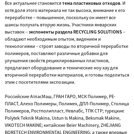
Все актуальнее становится
тема пластиковых отходов
. И
хотя доля этого материала не так высока, внимание к его
переработке – повышенное, поскольку он имеет все
шансы получать вторую жизнь. Участники январских
выставок –
экспоненты раздела RECYCLING SOLUTIONS
–
обладают необходимым опытом, видением и
технологиями – строят заводы по вторичной переработке
полимеров, поставляют различные добавки для
улучшения свойств рециклированных пластиков,
предлагают оборудование и технические ноу-хау для
вторичной переработки материалов, и готовы поделиться
этим с посетителями экспозиции.
Российские АтласМаш, ГРАН ГАРО, МСК Полимер, РЕ-
ПЛАСТ, Алеко Полимеры, Полимех, ДПЛ-Полимер, Столица
Полимеров, Ростполипласт, Невлабс, ТПК СТР; турецкие
Polytek Teknik Makina, Ustun Is Makina, Beksmak Makine,
VIKOTECH MAKINE; китайские Beier Machinery, ZHEJIANG
BORETECH ENVIRONMENTAL ENGINEERING; а также впервые