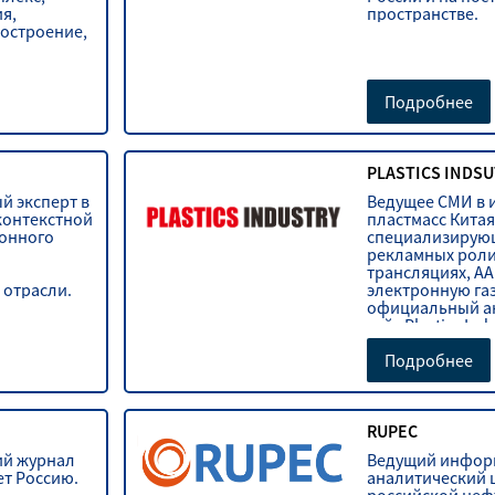
я,
пространстве.
остроение,
троника,
и рынки
Подробнее
PLASTICS INDSU
й эксперт в
Ведущее СМИ в 
контекстной
пластмасс Китая
ионного
специализирую
рекламных роли
трансляциях, A
 отрасли.
электронную газ
официальный ак
сайт Plastics Indu
Подробнее
RUPEC
ий журнал
Ведущий инфор
ет Россию.
аналитический 