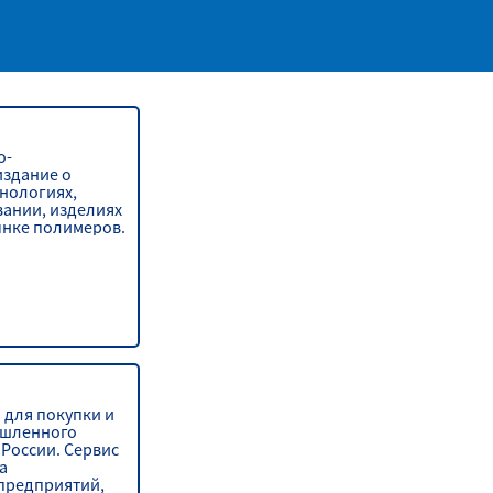
о-
издание о
нологиях,
вании, изделиях
ынке полимеров.
 для покупки и
шленного
России. Сервис
а
предприятий,