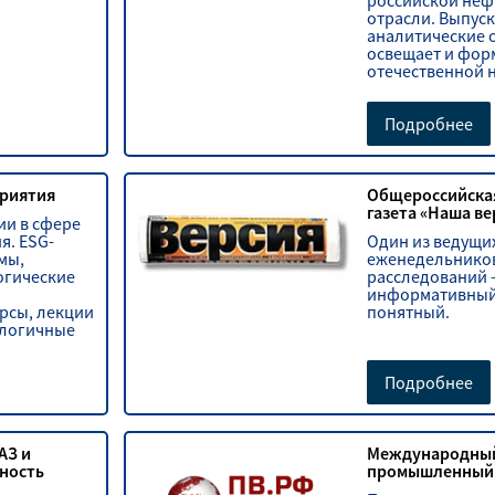
российской неф
отрасли. Выпуск
аналитические 
освещает и фор
отечественной 
Подробнее
риятия
Общероссийска
газета «Наша ве
ии в сфере
я. ESG-
Один из ведущи
мы,
еженедельников
огические
расследований 
информативный
рсы, лекции
понятный.
ологичные
ом
Подробнее
АЗ и
Международны
ность
промышленный 