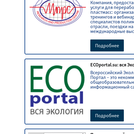
Компания, предост
услуги для перераб
пластмасс: организа
тренингов и вебина
специалистов поли
отрасли, поездки на
международные выс
Подробнее
ECOportal.su: вся Э
Всероссийский Эко
Портал – это неком
общеобразователь
информационный са
Подробнее