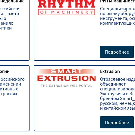
недельник
РИТМ машиност
оссийская
Специализиров
а. Газета
по рынку обору
ы о
инструмента, ос
лениях
комплектующих,
итики
Подробнее
огии
Extrusion
российского
Отраслевое изда
рименении
объединяет
итивных
специализиров
отраслях.
Экструзия и веб
брендом Smart_E
русском, немец
и китайском язы
Подробнее