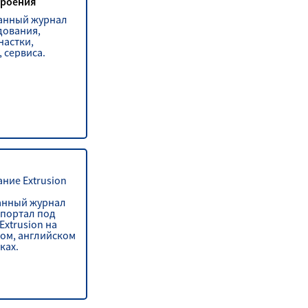
роения
анный журнал
дования,
настки,
 сервиса.
ние Extrusion
анный журнал
-портал под
xtrusion на
ком, английском
ках.