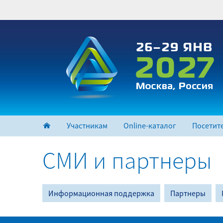
Перейти
к
основному
содержанию
Участникам
Online-каталог
Посетит
СМИ и партнеры
Информационная поддержка
Партнеры