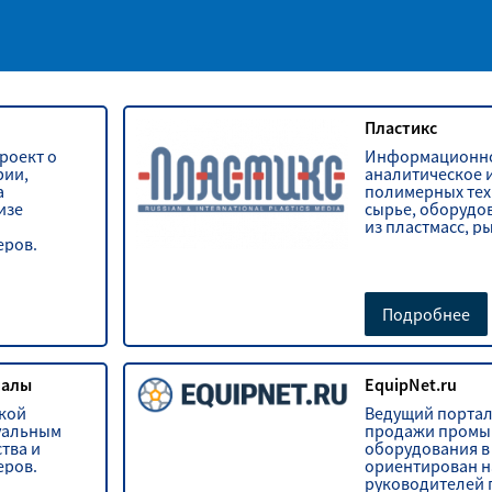
Пластикс
роект о
Информационн
рии,
аналитическое 
а
полимерных тех
изе
сырье, оборудо
из пластмасс, р
еров.
Подробнее
иалы
EquipNet.ru
ской
Ведущий портал
уальным
продажи промы
тва и
оборудования в 
еров.
ориентирован н
руководителей 