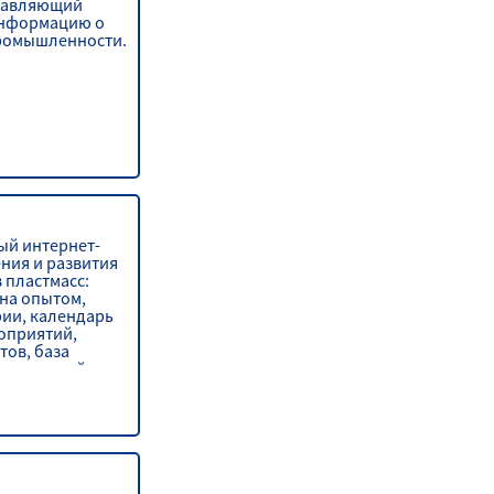
ставляющий
информацию о
промышленности.
й интернет-
ния и развития
 пластмасс:
на опытом,
рии, календарь
оприятий,
тов, база
ых знаний.