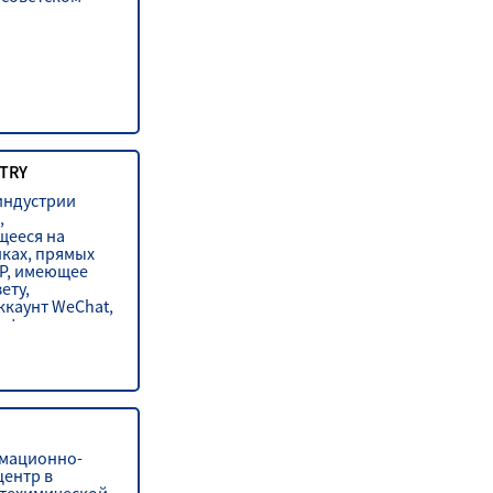
TRY
индустрии
,
щееся на
ках, прямых
AP, имеющее
ету,
каунт WeChat,
stry.
мационно-
центр в