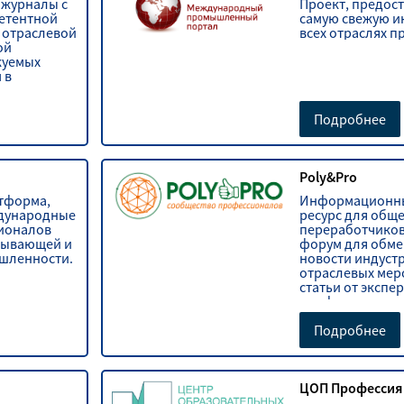
 журналы с
Проект, предо
етентной
самую свежую 
 отраслевой
всех отраслях 
ой
куемых
 в
тве.
Подробнее
Poly&Pro
тформа,
Информационны
дународные
ресурс для обще
сионалов
переработчиков
тывающей и
форум для обме
шленности.
новости индуст
отраслевых мер
статьи от экспер
профессиональн
Подробнее
ЦОП Профессия