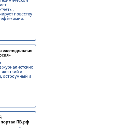
техимической
ает
отчеты,
мирует повестку
нефтехимии.
я еженедельная
рсия»
х
 журналистских
– жесткий и
, остроумный и
й
портал ПВ.рф