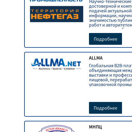
Научно-технические
достоверной и комп
подачей актуальной
информации, научн
значимостью публи
работ и авторитетом
экспертном сообщес
Подробнее
ALLMA
Глобальная B2B-пла
объединяющая меж
выставки и профес
пищевой, перераба
упаковочной промы
Подробнее
МНПЦ