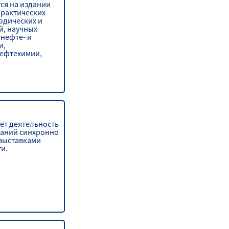
ся на издании
практических
одических и
й, научных
 нефте- и
и,
ефтехимии,
химии,
меров.
ет деятельность
аний синхронно
выставками
и.