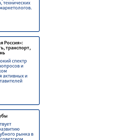
, технических
 маркетологов.
я Россия»:
, транспорт,
нь
окий спектр
вопросов и
ком
 активных и
тавителей
убы
твует
развитию
убного рынка в
тсоветском