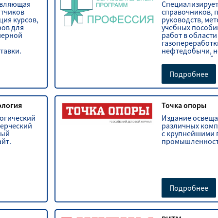
авляющая
Специализирует
отчиков
справочников, 
ция курсов,
руководств, мет
ров для
учебных пособи
мерной
работ в области
газопереработк
тавки.
нефтедобычи, н
аналитической 
индустрии поли
Подробнее
кология
Точка опоры
логический
Издание освеща
мерческий
различных комп
ный
с крупнейшими 
йт.
промышленност
Подробнее