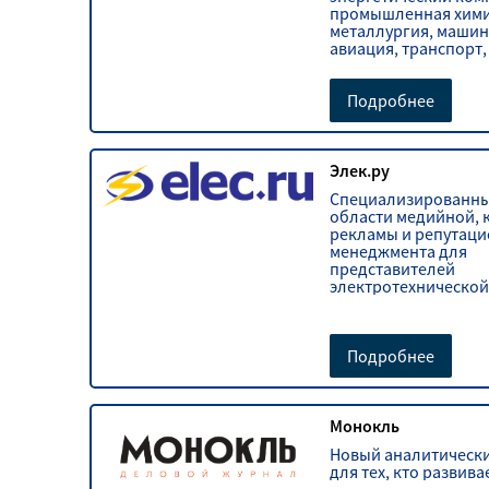
промышленная хими
металлургия, машин
авиация, транспорт,
судостроение, элек
финансовые рынки 
инвестиций.
Подробнее
Элек.ру
Специализированны
области медийной, 
рекламы и репутац
менеджмента для
представителей
электротехнической
Подробнее
Монокль
Новый аналитическ
для тех, кто развива