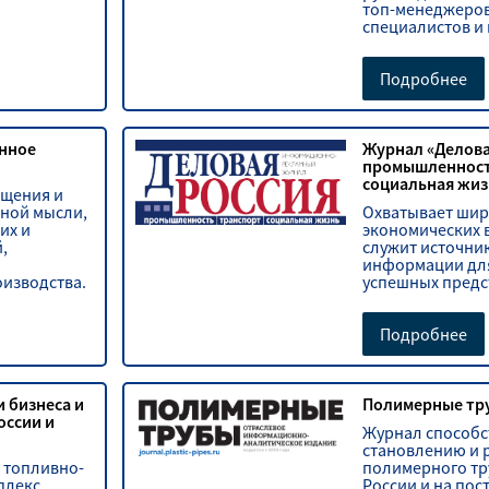
топ-менеджеров
специалистов и
Подробнее
нное
Журнал «Делова
промышленность
социальная жиз
ещения и
ной мысли,
Охватывает шир
их и
экономических 
,
служит источни
информации для
изводства.
успешных предс
рынка.
Подробнее
и бизнеса и
Полимерные тр
оссии и
Журнал способс
становлению и 
– топливно-
полимерного тр
плекс,
России и на пос