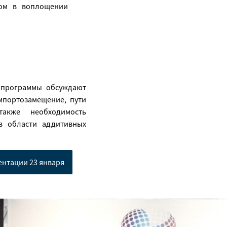
ом в воплощении
 программы обсуждают
мпортозамещение, пути
акже необходимость
 в области аддитивных
ентации 23 января