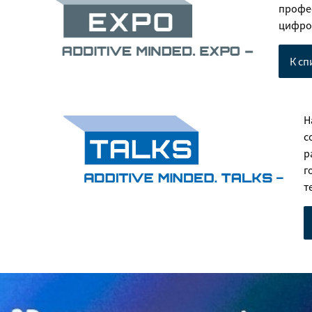
профе
цифров
К сп
Н
с
р
г
т