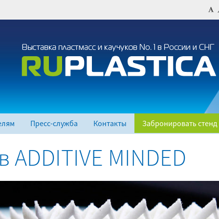
елям
Пресс-служба
Контакты
Забронировать стенд
в ADDITIVE MINDED